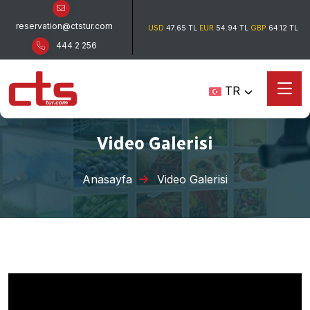
reservation@ctstur.com
USD
47.65 TL
EUR
54.94 TL
GBP
64.12 TL
444 2 256
TR
Video Galerisi
Anasayfa
Video Galerisi