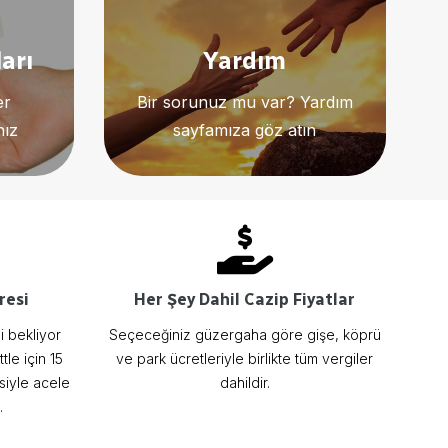
arı
Yardım
er
Bir sorunuz mu var? Yardım
nız
sayfamıza göz atın
resi
Her Şey Dahil Cazip Fiyatlar
i bekliyor
Seçeceğiniz güzergaha göre gişe, köprü
tle için 15
ve park ücretleriyle birlikte tüm vergiler
siyle acele
dahildir.
.