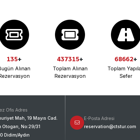
135
+
437315
+
68662
+
Bugün Alınan
Toplam Alınan
Toplam Yapıl
Rezervasyon
Rezervasyon
Sefer
ez Ofis Adres
uriyet Mah, 19 Mayıs Cad.
E-Posta Adresi
 Otogarı, No:29/31
reservation@ctstur.com
0 Didim/Aydın