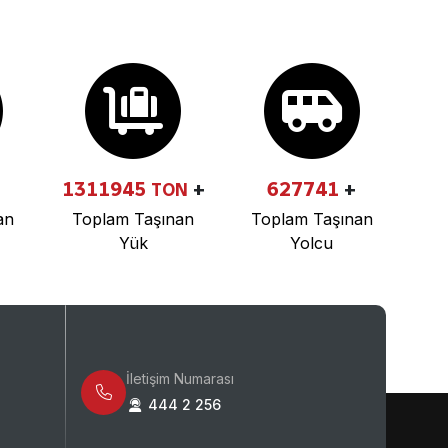
1311945
+
627741
+
TON
an
Toplam Taşınan
Toplam Taşınan
Yük
Yolcu
İletişim Numarası
444 2 256