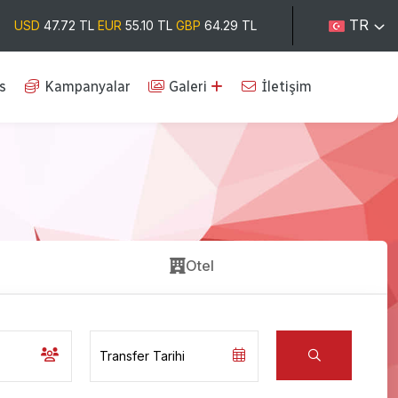
TR
USD
47.72 TL
EUR
55.10 TL
GBP
64.29 TL
s
Kampanyalar
Galeri
İletişim
Otel