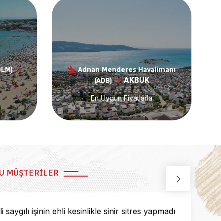
DLM)
Adnan Menderes Havalimanı
AKBUK
(ADB)
En Uygun Fiyatlarla
U MÜŞTERILER
saygılı işinin ehli kesinlikle sinir sitres yapmadı