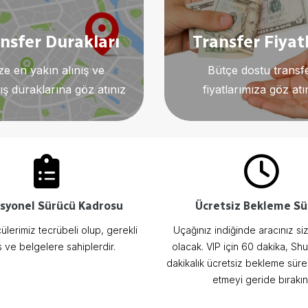
nsfer Durakları
Transfer Fiyatl
ze en yakın alınış ve
Bütçe dostu transf
lış duraklarına göz atınız
fiyatlarımıza göz atı
syonel Sürücü Kadrosu
Ücretsiz Bekleme Sü
lerimiz tecrübeli olup, gerekli
Uçağınız indiğinde aracınız siz
s ve belgelere sahiplerdir.
olacak. VIP için 60 dakika, Shut
dakikalık ücretsiz bekleme süre
etmeyi geride bırakın