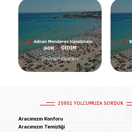
ı
Adnan Menderes Havalimanı
B
DİDİM
(ADB)
En Uygun Fiyatlarla
25951 YOLCUMUZA SORDUK
Aracımızın Konforu
Aracımızın Temizliği