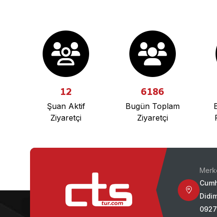
12
6186
Şuan Aktif
Bugün Toplam
Ziyaretçi
Ziyaretçi
Merk
Cumh
Didim
0927