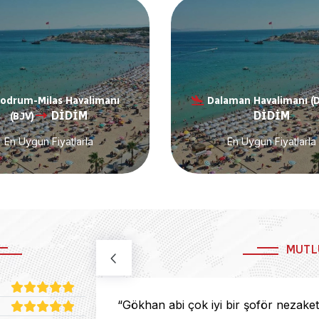
odrum-Milas Havalimanı
Dalaman Havalimanı (
DİDİM
DİDİM
(BJV)
En Uygun Fiyatlarla
En Uygun Fiyatlarla
MUTL
“Gökhan abi çok iyi bir şoför nezaketli 