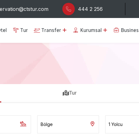
ervation@ctstur.com
444 2 256
tel
Tur
Transfer
Kurumsal
Busines
Tur